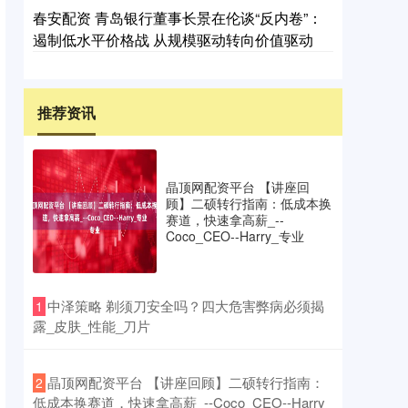
春安配资 青岛银行董事长景在伦谈“反内卷”：
遏制低水平价格战 从规模驱动转向价值驱动
推荐资讯
晶顶网配资平台 【讲座回
顾】二硕转行指南：低成本换
赛道，快速拿高薪_--
Coco_CEO--Harry_专业
​中泽策略 剃须刀安全吗？四大危害弊病必须揭
1
露_皮肤_性能_刀片
​晶顶网配资平台 【讲座回顾】二硕转行指南：
2
低成本换赛道，快速拿高薪_--Coco_CEO--Harry_