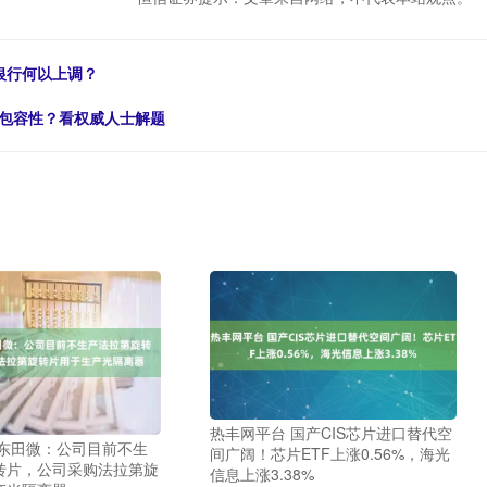
银行何以上调？
和包容性？看权威人士解题
热丰网平台 国产CIS芯片进口替代空
 东田微：公司目前不生
间广阔！芯片ETF上涨0.56%，海光
转片，公司采购法拉第旋
信息上涨3.38%