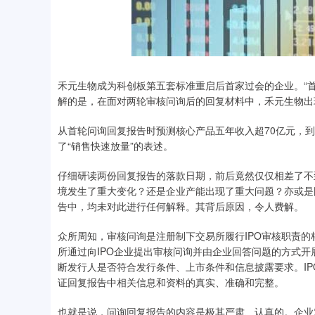
禾元生物成为科创板第五套标准重启后首家过会的企业。“首
解的是，在面对两轮审核问询后的回复材料中，禾元生物出现
从首轮问询回复报告时预测核心产品五年收入超70亿元，
了“销售快速放量”的表述。
仔细研读两份回复报告的落款日期，前后竟然仅仅相差了不
境发生了重大变化？还是企业产能出现了重大问题？亦或是
告中，均未对此进行任何解释。其背后原因，令人费解。
众所周知，审核问询是注册制下交易所履行IPO审核职责的
所通过向IPO企业提出审核问询并由企业回答问题的方式
断发行人是否符合发行条件、上市条件和信息披露要求。I
证回复报告中相关信息和资料的真实、准确和完整。
也就是说，问询回复报告的内容是极其严肃、认真的。企业