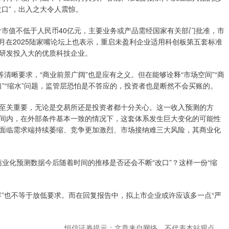
口”，出入之大令人震惊。
计市值不低于人民币40亿元，主要业务或产品需经国家有关部门批准，市
月在2025陆家嘴论坛上也表示，重启未盈利企业适用科创板第五套标准
研发投入大的优质科技企业。
清晰要求，“商业前景广阔”也是应有之义。但在能够诠释“市场空间”“商
口”“缩水”问题，监管层恐怕是不答应的，投资者也是断然不会买账的。
至关重要，无论是交易所还是投资者都十分关心。这一收入预测的方
间内，在外部条件基本一致的情况下，这套体系发生巨大变化的可能性
面临需求端持续萎缩、竞争更加激烈、市场接纳难三大风险，其商业化
商业化预测数据今后随着时间的推移是否还会不断“改口”？这样一份“缩
”也不等于放低要求。而在回复报告中，拟上市企业或许应该多一点“严
恒信证券提示：文章来自网络，不代表本站观点。