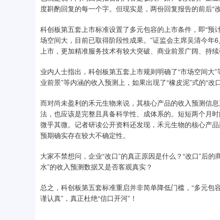
度斟酌回复的每一个字。但现实是，两份回复报告的前后“改
科创板第五套上市标准设置了多元包容的上市条件，即“预
场空间大，目前已取得阶段性成果。”证监会主席吴清今年6
上市，更加精准服务技术有较大突破、商业前景广阔、持续
业内人士指出，科创板第五套上市规则明确了“市场空间大”等
业前景”等内涵的收入预测上，如果出现了“橡皮泥”式的“改
而对尚未盈利的禾元生物来说，其核心产品的收入预测信息
法，也应该是完整且具备科学性、成体系的。短短两个月时
微乎其微。记者研读公开资料还发现，禾元生物的核心产品
预期确实存在较大不确定性。
大家不禁想问，企业“改口”的真正原因是什么？“改口”后的
水”的收入预测数据又是否客观真实？
总之，科创板第五套标准重启并非简单降低门槛，“多元包容
谨认真”，真正杜绝“信口开河”！