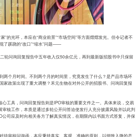
家”的光环，本应在“商业前景”“市场空间”等方面熠熠发光。但令记者不
了蹊跷的“改口”“缩水”问题——
到二轮问询回复报告中五年收入仅50余亿元，再到最新版招股书中只保留
到两个月时间。不到两个月的时间里，究竟发生了什么？是产品市场环
国家政策出现了重大调整？禾元生物在对外公开的招股书、问询回复报
核心工具，问询回复报告则是IPO审核的重要文件之一。具体来说，交易
开展审核工作，本质是通过多轮公开问答迫使发行人充分披露风险并以此判
PO公司应及时向相关各方了解真实情况，在期限内以书面方式答复，并保
对待审核问询函，本应秉持真实、客观、准确的原则，以细致入微的态