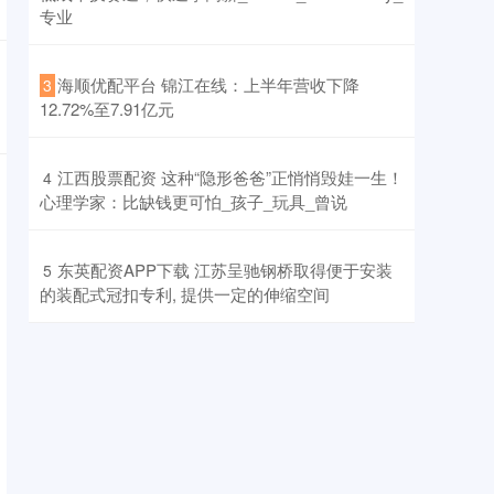
专业
​海顺优配平台 锦江在线：上半年营收下降
3
12.72%至7.91亿元
​江西股票配资 这种“隐形爸爸”正悄悄毁娃一生！
4
心理学家：比缺钱更可怕_孩子_玩具_曾说
​东英配资APP下载 江苏呈驰钢桥取得便于安装
5
的装配式冠扣专利, 提供一定的伸缩空间