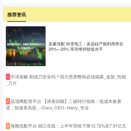
推荐资讯
富豪优配 特变电工：多晶硅产能利用率在
20%—25% 库存维持较低水平
​中泽策略 剃须刀安全吗？四大危害弊病必须揭露_皮肤_性能
1
_刀片
​晶顶网配资平台 【讲座回顾】二硕转行指南：低成本换赛
2
道，快速拿高薪_--Coco_CEO--Harry_专业
​海顺优配平台 锦江在线：上半年营收下降12.72%至7.91亿元
3