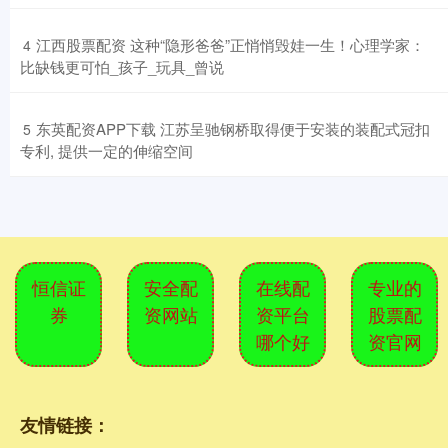
​江西股票配资 这种“隐形爸爸”正悄悄毁娃一生！心理学家：
4
比缺钱更可怕_孩子_玩具_曾说
​东英配资APP下载 江苏呈驰钢桥取得便于安装的装配式冠扣
5
专利, 提供一定的伸缩空间
恒信证
安全配
在线配
专业的
券
资网站
资平台
股票配
哪个好
资官网
友情链接：