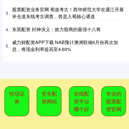
股票配资业务官网 蜀道考古！西华师范大学在通江开展
3、
米仓道东线考古调查，曾是入蜀核心通道
东英配资 封神演义：效力殷商的最强十八将
4、
威力财配资APP下载 NAB预计澳洲联储6月份再次加
5、
息，将现金利率提高至4.60%
恒信证
安全配
在线配
专业的
券
资网站
资平台
股票配
哪个好
资官网