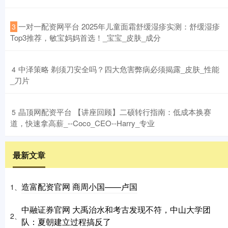
​一对一配资网平台 2025年儿童面霜舒缓湿疹实测：舒缓湿疹
3
Top3推荐，敏宝妈妈首选！_宝宝_皮肤_成分
​中泽策略 剃须刀安全吗？四大危害弊病必须揭露_皮肤_性能
4
_刀片
​晶顶网配资平台 【讲座回顾】二硕转行指南：低成本换赛
5
道，快速拿高薪_--Coco_CEO--Harry_专业
最新文章
造富配资官网 商周小国——卢国
1、
中融证券官网 大禹治水和考古发现不符，中山大学团
2、
队：夏朝建立过程搞反了