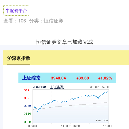
家城商行，以及2家资产规模靠前的农商
牛配资平台
行。 就....
查看：
106
分类：
恒信证券
恒信证券文章已加载完成
沪深京指数
上证综指
3940.04
+39.68
+1.02%