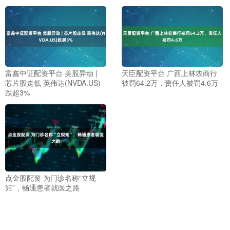
富鑫中证配资平台 美股异动 |
天臣配资平台 广西上林农商行
芯片股走低 英伟达(NVDA.US)
被罚64.2万，责任人被罚4.6万
跌超3%
点金股配资 为门诊名称“立规
矩”，畅通患者就医之路