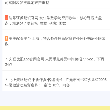
司富阳农发被裁定破产重整
​途乐证券配资官网 女生学数学与应用数学：核心课程大盘
2
点，规划好了更轻松_数据_研究_函数
​美美配资平台 上海：符合条件居民家庭在外环外购房不限套
3
数
​久联优配app官网官网 人民币兑美元中间价报7.1522，下调
4
24点
​北上策略配资 书香伴夏•悦读成长 | 广元市图书馆少儿馆2025
5
年暑假活动精彩启幕！_童读_时间_内容