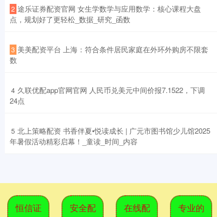
​途乐证券配资官网 女生学数学与应用数学：核心课程大盘
2
点，规划好了更轻松_数据_研究_函数
​美美配资平台 上海：符合条件居民家庭在外环外购房不限套
3
数
​久联优配app官网官网 人民币兑美元中间价报7.1522，下调
4
24点
​北上策略配资 书香伴夏•悦读成长 | 广元市图书馆少儿馆2025
5
年暑假活动精彩启幕！_童读_时间_内容
恒信证
安全配
在线配
专业的