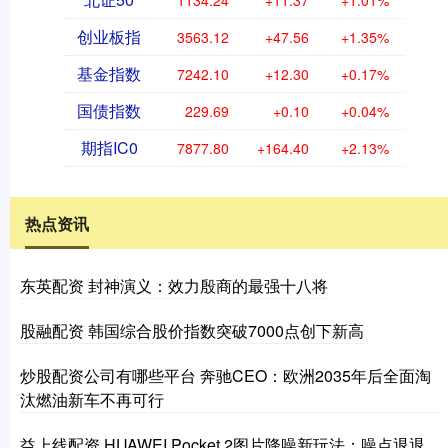
创业板指
3563.12
+47.56
+1.35%
基金指数
7242.10
+12.30
+0.17%
国债指数
229.69
+0.10
+0.04%
期指IC0
7877.80
+164.40
+2.13%
热点资讯
东英配资 封神演义：效力殷商的最强十八将
股融配资 韩国综合股价指数突破7000点创下新高
炒股配资公司有哪些平台 奔驰CEO：欧洲2035年后全面淘
汰燃油新车不再可行
益上线配资 HUAWEI Pocket 2图片降噪新玩法：噪点退退