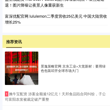
退！图片降噪让夜景人像重获新生
富深优配官网 lululemon二季度营收25亿美元 中国大陆营收
增长25%
推荐资讯
景逸策略官网 京东工业×大觉新材：要用绿
色包装叩开全球市场大门
​擒牛宝配资 涉案金额逾12亿元！天邦食品陷合同纠纷，子公
1
司富阳农发被裁定破产重整