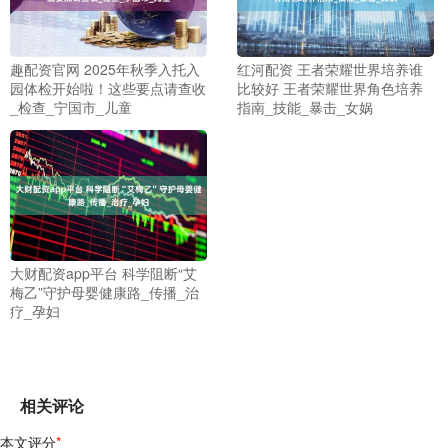
趣配资官网 2025年秋季入托入
红河配资 王者荣耀世界培养谁
园体检开始啦！这些要点请查收
比较好 王者荣耀世界角色培养
_检查_宁国市_儿童
指南_技能_暴击_女娲
大财配资app平台 科学阻断“艾
梅乙”守护母婴健康路_传播_治
疗_孕妇
相关评论
本文评分
*