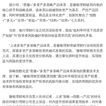
据介绍，“星徽+”多资产多策略产品体系，是徽银理财破局内卷的
核心抓手和战略选择。该体系以稳健固收资产为基石，严控产品回
撤，同时审慎配置权益、商品及全球化资产，创新性整合了“指数
+”“多元+”“全球+”“权益+”“另类+”“结构+”“信用+”七大系列。
当前，银行理财行业正经历深刻变革，面临“低利率环境下优质资
产短缺”与“投资者风险偏好审慎但收益需求仍高”的结构性矛盾。
“上述多资产多策略产品体系，是徽银理财突破理财行业传统投资
范式，探索多资产多策略投资跨越式发展的实践。”徽银理财相关负责
人说，其通过多元化投资分散风险，通过量化择时提升收益，实现收
益与风险的更优平衡。
策略指数化是“星徽+”多资产多策略产品体系落地的重要技术支
撑。据了解，“徽银理财宏观配置指数”通过科学模型设定资产权重，
追求跨市场投资和多资产投资的风险均衡分散，实现跨周期的优异持
有体验和风险收益比。
徽银理财相关负责人告诉记者，上述“策略→指数→产品”的转化
路径对银行理财公司意义深远：对内提升投研成果复用效率；对外通