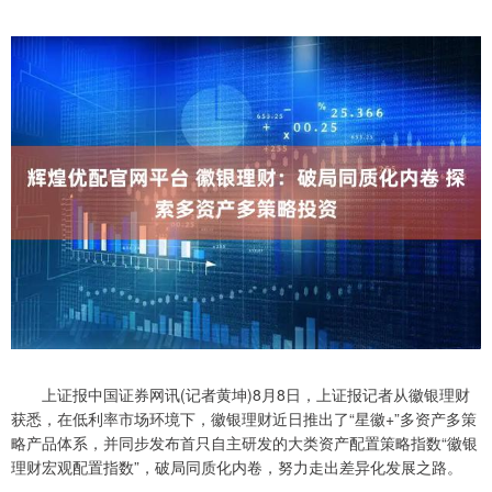
上证报中国证券网讯(记者黄坤)8月8日，上证报记者从徽银理财
获悉，在低利率市场环境下，徽银理财近日推出了“星徽+”多资产多策
略产品体系，并同步发布首只自主研发的大类资产配置策略指数“徽银
理财宏观配置指数”，破局同质化内卷，努力走出差异化发展之路。