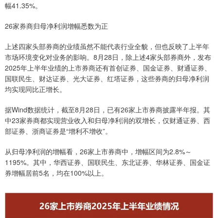
幅41.35%。
26家券商归母净利润增幅悉数为正
上述四家头部券商的业绩虽然不能代表行业全貌，但也反映了上半年
市场环境变化对业务的影响。8月28日，除上述4家头部券商外，发布
2025年上半年业绩的上市券商还有首创证券、国金证券、财通证券、
国联民生、财达证券、光大证券、红塔证券，这些券商的归母净利润
均实现同比正增长。
据Wind数据统计，截至8月28日，已有26家上市券商披露半年报。其
中23家券商都实现营业收入和归母净利润的双增长，仅财通证券、西
部证券、浙商证券是“增利不增收”。
从归母净利润的增幅看，26家上市券商中，增幅区间为2.8%～
1195%。其中，华西证券、国联民生、东北证券、华林证券、国金证
券增幅居前5名，均在100%以上。