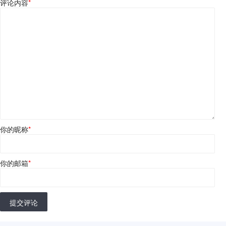
评论内容
*
你的昵称
*
你的邮箱
*
提交评论