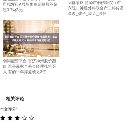
间群策略 菏泽市创伤医院（市
司拟发行A股募集资金总额不超
六院）神经外科联合产二科传递
过3.74亿元
温暖_孩子_幼儿_张伟
创同配资平台 百济神州股价翻
倍 谁是赢家？基金经理扎堆买
入 有的半年浮盈或近3亿
相关评论
本文评分
*