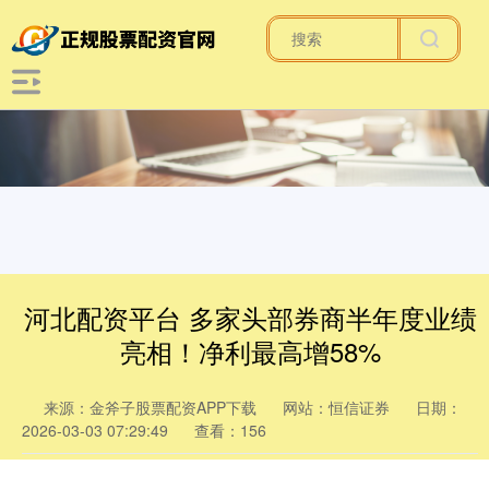
河北配资平台 多家头部券商半年度业绩
亮相！净利最高增58%
来源：金斧子股票配资APP下载
网站：恒信证券
日期：
2026-03-03 07:29:49
查看：156