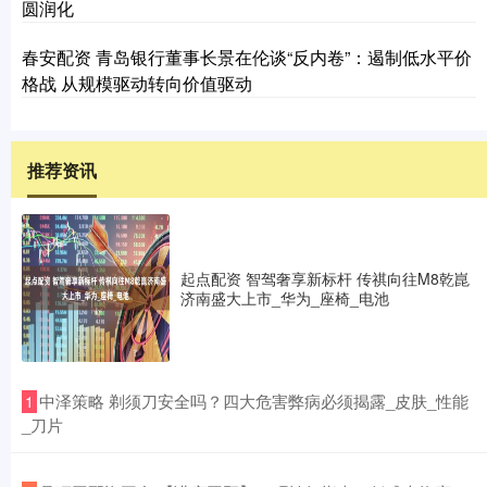
圆润化
春安配资 青岛银行董事长景在伦谈“反内卷”：遏制低水平价
格战 从规模驱动转向价值驱动
推荐资讯
起点配资 智驾奢享新标杆 传祺向往M8乾崑
济南盛大上市_华为_座椅_电池
​中泽策略 剃须刀安全吗？四大危害弊病必须揭露_皮肤_性能
1
_刀片