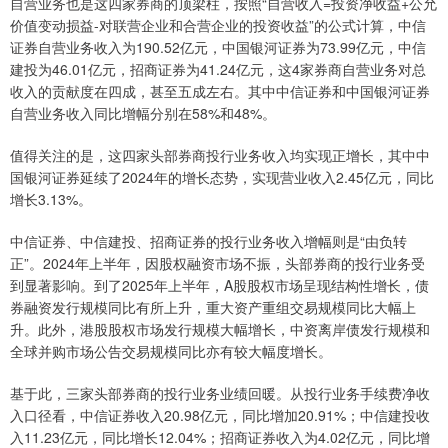
自营业务也是这四家券商的顶梁柱，按照“自营收入=投资净收益+公允
价值变动损益-对联营企业和合营企业的投资收益”的公式计算，中信
证券自营业务收入为190.52亿元，中国银河证券为73.99亿元，中信
建投为46.01亿元，招商证券为41.24亿元，这4家券商自营业务对总
收入的贡献度在四成，甚至五成左右。其中中信证券和中国银河证券
自营业务收入同比增幅分别在58%和48%。
值得关注的是，这四家头部券商投行业务收入均实现正增长，其中中
国银河证券延续了2024年的增长态势，实现营业收入2.45亿元，同比
增长3.13%。
中信证券、中信建投、招商证券的投行业务收入增幅则是“由负转
正”。2024年上半年，因股权融资市场不振，头部券商的投行业务受
到显著影响。到了2025年上半年，A股股权市场呈现结构性增长，债
券融资发行规模同比有所上升，重大资产重组交易规模同比大幅上
升。此外，港股股权市场发行规模大幅增长，中资离岸债发行规模和
全球并购市场公告交易规模同比亦有较大幅度增长。
基于此，三家头部券商的投行业务业绩回暖。从投行业务手续费净收
入口径看，中信证券收入20.98亿元，同比增加20.91%；中信建投收
入11.23亿元，同比增长12.04%；招商证券收入为4.02亿元，同比增