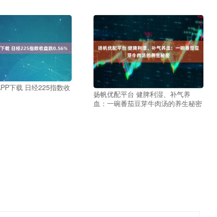
PP下载 日经225指数收
扬帆优配平台 健脾利湿、补气养
血：一碗番茄豆芽牛肉汤的养生秘密