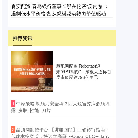
春安配资 青岛银行董事长景在伦谈“反内卷”：
遏制低水平价格战 从规模驱动转向价值驱动
推荐资讯
股配网配资 Robotaxi迎
来“GPT时刻”，摩根大通称百
度市值应达796亿美元
​中泽策略 剃须刀安全吗？四大危害弊病必须揭
1
露_皮肤_性能_刀片
​晶顶网配资平台 【讲座回顾】二硕转行指南：
2
低成本换赛道，快速拿高薪_--Coco_CEO--Harry_