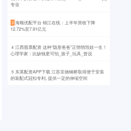
专业
​海顺优配平台 锦江在线：上半年营收下降
3
12.72%至7.91亿元
​江西股票配资 这种“隐形爸爸”正悄悄毁娃一生！
4
心理学家：比缺钱更可怕_孩子_玩具_曾说
​东英配资APP下载 江苏呈驰钢桥取得便于安装
5
的装配式冠扣专利, 提供一定的伸缩空间