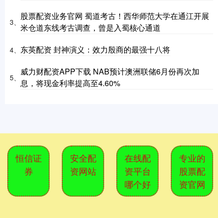
股票配资业务官网 蜀道考古！西华师范大学在通江开展
3、
米仓道东线考古调查，曾是入蜀核心通道
东英配资 封神演义：效力殷商的最强十八将
4、
威力财配资APP下载 NAB预计澳洲联储6月份再次加
5、
息，将现金利率提高至4.60%
恒信证
安全配
在线配
专业的
券
资网站
资平台
股票配
哪个好
资官网