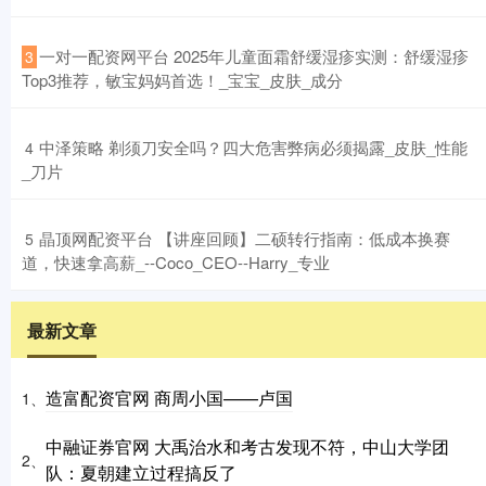
​一对一配资网平台 2025年儿童面霜舒缓湿疹实测：舒缓湿疹
3
Top3推荐，敏宝妈妈首选！_宝宝_皮肤_成分
​中泽策略 剃须刀安全吗？四大危害弊病必须揭露_皮肤_性能
4
_刀片
​晶顶网配资平台 【讲座回顾】二硕转行指南：低成本换赛
5
道，快速拿高薪_--Coco_CEO--Harry_专业
最新文章
造富配资官网 商周小国——卢国
1、
中融证券官网 大禹治水和考古发现不符，中山大学团
2、
队：夏朝建立过程搞反了