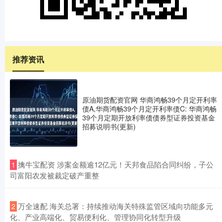
推荐资讯
原油期货配资官网 华商鸿畅39个月定开利率
债A,华商鸿畅39个月定开利率债C: 华商鸿畅
39个月定期开放利率债债券型证券投资基金
招募说明书(更新)
​擒牛宝配资 涉案金额逾12亿元！天邦食品陷合同纠纷，子公
1
司富阳农发被裁定破产重整
​万全速配 海关总署：持续推动海关特殊监管区域向功能多元
2
化、产业高端化、贸易便利化、管理协同化转型升级