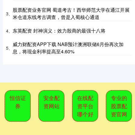
股票配资业务官网 蜀道考古！西华师范大学在通江开展
3、
米仓道东线考古调查，曾是入蜀核心通道
东英配资 封神演义：效力殷商的最强十八将
4、
威力财配资APP下载 NAB预计澳洲联储6月份再次加
5、
息，将现金利率提高至4.60%
恒信证
安全配
在线配
专业的
券
资网站
资平台
股票配
哪个好
资官网