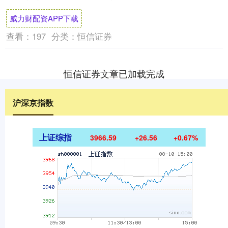
表示，澳洲联储周二的决定明显倾向于优
威力财配资APP下载
先....
查看：
197
分类：
恒信证券
恒信证券文章已加载完成
沪深京指数
上证综指
3966.59
+26.56
+0.67%