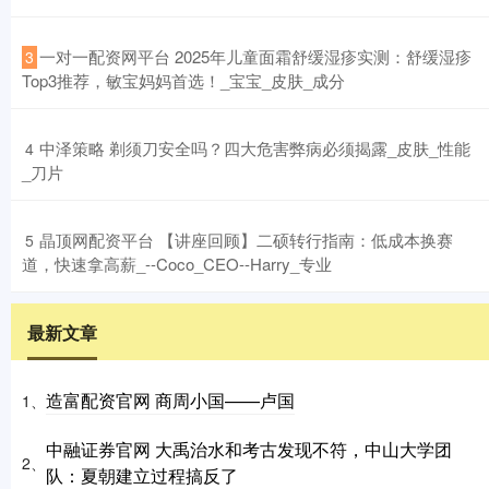
​一对一配资网平台 2025年儿童面霜舒缓湿疹实测：舒缓湿疹
3
Top3推荐，敏宝妈妈首选！_宝宝_皮肤_成分
​中泽策略 剃须刀安全吗？四大危害弊病必须揭露_皮肤_性能
4
_刀片
​晶顶网配资平台 【讲座回顾】二硕转行指南：低成本换赛
5
道，快速拿高薪_--Coco_CEO--Harry_专业
最新文章
造富配资官网 商周小国——卢国
1、
中融证券官网 大禹治水和考古发现不符，中山大学团
2、
队：夏朝建立过程搞反了