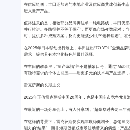
在供应链侧，丰田还加速与本地企业及供应商共建创新生态
进入量产产品。
值得注意的是，相较部分品牌押注单一纯电路线，丰田仍坚
并行推进。多路径并不等于保守，而更像市场变数应对：当
时，提供多种成熟方案，反而更能减少用户“选择焦虑”。在价
在2025年日本移动出行展上，丰田提出“TO YOU”全新
需求，提供具有本地化特色的最佳选择。
在丰田的叙事里，“量产幸福”并不是抽象口号，通过“Mobilit
有独特需求的个体去回应——用更多元的技术与产品选择，
雷克萨斯的长期主义
2025年正值雷克萨斯中国20周年，也是中国车市竞争尤其
在最近的一场分享会上，有人分享到，“超豪华过去两三年都
在这样的背景下，雷克萨斯仍实现年度稳健增长、总销量突
能力的“结果”，而非短期促销或市场波动带来的偶然：产