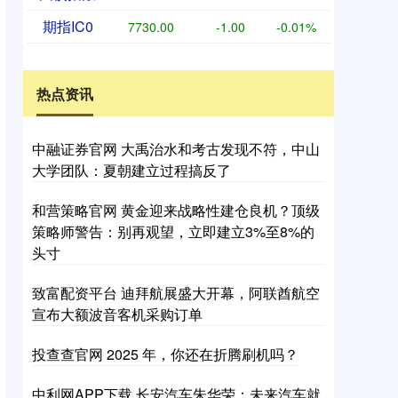
期指IC0
7730.00
-1.00
-0.01%
热点资讯
中融证券官网 大禹治水和考古发现不符，中山
大学团队：夏朝建立过程搞反了
和营策略官网 黄金迎来战略性建仓良机？顶级
策略师警告：别再观望，立即建立3%至8%的
头寸
致富配资平台 迪拜航展盛大开幕，阿联酋航空
宣布大额波音客机采购订单
投查查官网 2025 年，你还在折腾刷机吗？
中利网APP下载 长安汽车朱华荣：未来汽车就