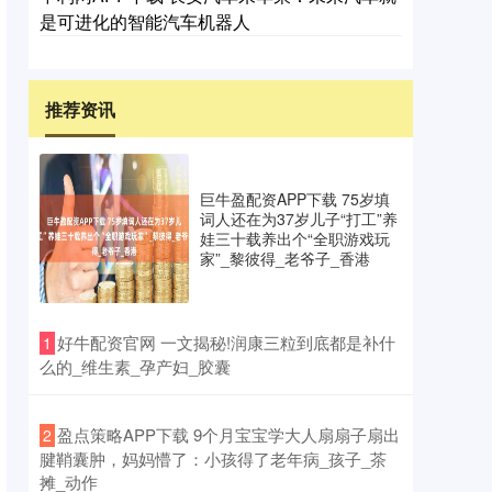
是可进化的智能汽车机器人
推荐资讯
巨牛盈配资APP下载 75岁填
词人还在为37岁儿子“打工”养
娃三十载养出个“全职游戏玩
家”_黎彼得_老爷子_香港
​好牛配资官网 一文揭秘!润康三粒到底都是补什
1
么的_维生素_孕产妇_胶囊
​盈点策略APP下载 9个月宝宝学大人扇扇子扇出
2
腱鞘囊肿，妈妈懵了：小孩得了老年病_孩子_茶
摊_动作