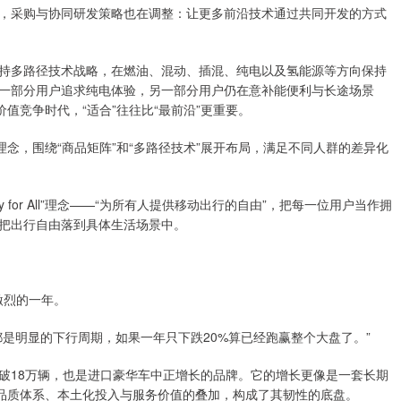
，采购与协同研发策略也在调整：让更多前沿技术通过共同开发的方式
持多路径技术战略，在燃油、混动、插混、纯电以及氢能源等方向保持
一部分用户追求纯电体验，另一部分用户仍在意补能便利与长途场景
值竞争时代，“适合”往往比“最前沿”更重要。
品牌理念，围绕“商品矩阵”和“多路径技术”展开布局，满足不同人群的差异化
y for All”理念——“为所有人提供移动出行的自由”，把每一位用户当作拥
把出行自由落到具体生活场景中。
激烈的一年。
是明显的下行周期，如果一年只下跌20%算已经跑赢整个大盘了。”
破18万辆，也是进口豪华车中正增长的品牌。它的增长更像是一套长期
品品质体系、本土化投入与服务价值的叠加，构成了其韧性的底盘。