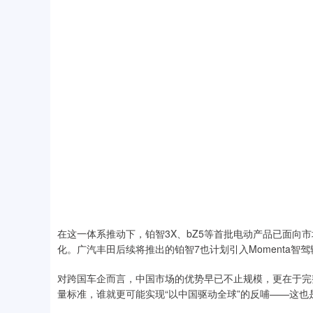
在这一体系推动下，铂智3X、bZ5等首批电动产品已面向
化。广汽丰田后续将推出的铂智7也计划引入Momenta智
对跨国车企而言，中国市场的优势早已不止规模，更在于完
量标准，谁就更可能实现“以中国驱动全球”的反哺——这