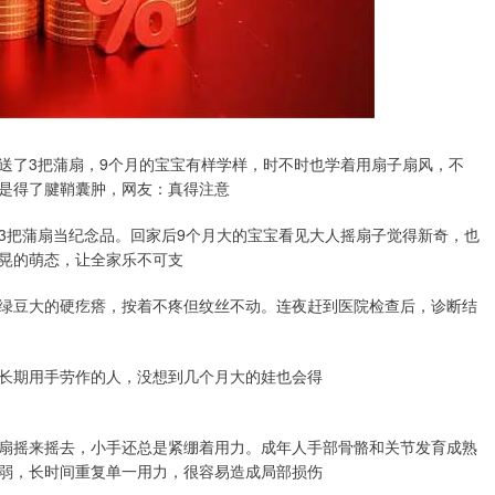
送了3把蒲扇，9个月的宝宝有样学样，时不时也学着用扇子扇风，不
是得了腱鞘囊肿，网友：真得注意
3把蒲扇当纪念品。回家后9个月大的宝宝看见大人摇扇子觉得新奇，也
晃的萌态，让全家乐不可支
绿豆大的硬疙瘩，按着不疼但纹丝不动。连夜赶到医院检查后，诊断结
长期用手劳作的人，没想到几个月大的娃也会得
扇摇来摇去，小手还总是紧绷着用力。成年人手部骨骼和关节发育成熟
弱，长时间重复单一用力，很容易造成局部损伤