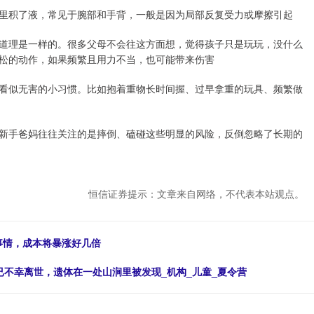
里积了液，常见于腕部和手背，一般是因为局部反复受力或摩擦引起
道理是一样的。很多父母不会往这方面想，觉得孩子只是玩玩，没什么
松的动作，如果频繁且用力不当，也可能带来伤害
看似无害的小习惯。比如抱着重物长时间握、过早拿重的玩具、频繁做
新手爸妈往往关注的是摔倒、磕碰这些明显的风险，反倒忽略了长期的
恒信证券提示：文章来自网络，不代表本站观点。
事情，成本将暴涨好几倍
已不幸离世，遗体在一处山涧里被发现_机构_儿童_夏令营