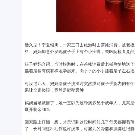
活久见！宁夏银川，一家三口去旅游时去茶摊消费，被老板
料，妈妈却意外发现孩子手上有个小疙瘩，去医院检查竟然
孩子妈妈介绍，当时旅游时，在茶摊消费后老板热情地送了
攥着扇柄有模有样地学起来。肉乎乎的小手抓着扇子左右摇
可没过几天，妈妈给孩子洗澡时突然摸到孩子手腕内侧有个
果让全家傻眼，竟然是腱鞘囊肿
妈妈当场就懵了，她一直以为这种病多见于成年人，尤其是
展开剩余48%
回家路上仔细一想，才意识到这段时间娃几乎每天都握着蒲
了，长时间这种动作也许没事，可婴儿的骨骼和肌腱还很脆