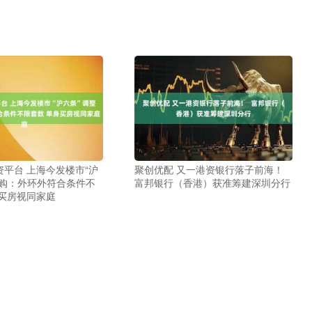
平台 上海今发楼市“沪
聚创优配 又一港资银行落子前海！
限购：外环外符合条件不
富邦银行（香港）获准筹建深圳分行
身买房视同家庭