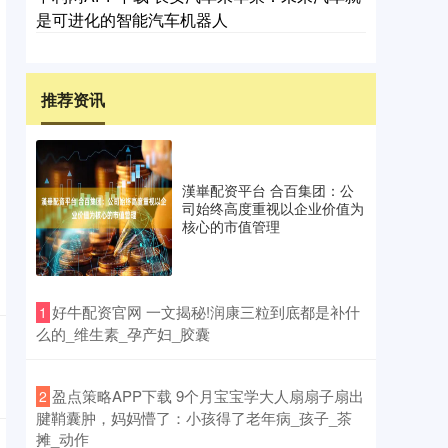
是可进化的智能汽车机器人
推荐资讯
漢崋配资平台 合百集团：公
司始终高度重视以企业价值为
核心的市值管理
​好牛配资官网 一文揭秘!润康三粒到底都是补什
1
么的_维生素_孕产妇_胶囊
​盈点策略APP下载 9个月宝宝学大人扇扇子扇出
2
腱鞘囊肿，妈妈懵了：小孩得了老年病_孩子_茶
摊_动作