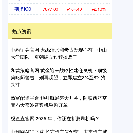
期指IC0
7877.80
+164.40
+2.13%
热点资讯
中融证券官网 大禹治水和考古发现不符，中山
大学团队：夏朝建立过程搞反了
和营策略官网 黄金迎来战略性建仓良机？顶级
策略师警告：别再观望，立即建立3%至8%的
头寸
致富配资平台 迪拜航展盛大开幕，阿联酋航空
宣布大额波音客机采购订单
投查查官网 2025 年，你还在折腾刷机吗？
中利网APP下载 长安汽车朱华荣：未来汽车就