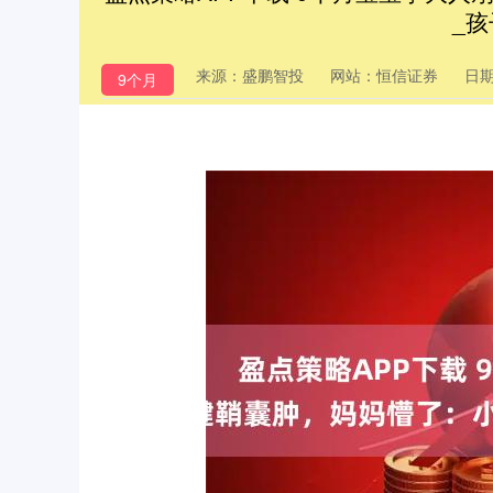
_孩
来源：盛鹏智投
网站：恒信证券
日期：
9个月