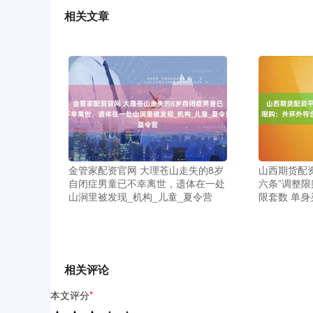
相关文章
金管家配资官网 大理苍山走失的8岁
山西期货配资
自闭症男童已不幸离世，遗体在一处
六条”调整
山涧里被发现_机构_儿童_夏令营
限套数 单
相关评论
本文评分
*