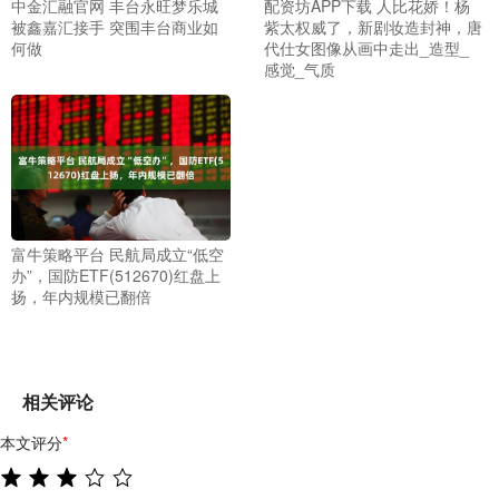
中金汇融官网 丰台永旺梦乐城
配资坊APP下载 人比花娇！杨
被鑫嘉汇接手 突围丰台商业如
紫太权威了，新剧妆造封神，唐
何做
代仕女图像从画中走出_造型_
感觉_气质
富牛策略平台 民航局成立“低空
办”，国防ETF(512670)红盘上
扬，年内规模已翻倍
相关评论
本文评分
*