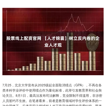
7月25，北京大学宣布从2025级起全面取消绩点（GPA），不再在各
类本科学业评价中使用绩点作为量化标准，此举引发教育界和社会舆
论关注。8月1日，最高法发布司法解释，竞业限制不得滥用，非涉密
人员签约不生效。在笔者看来，前者是教育领域对学生评价体系的一
次自我修正，后者是司法领域对人才正常流动梗阻的疏通纠偏，两者