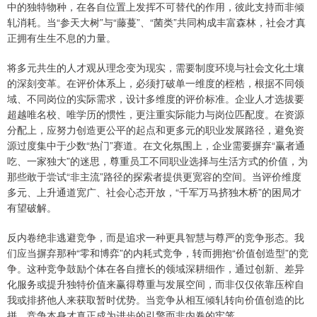
中的独特物种，在各自位置上发挥不可替代的作用，彼此支持而非倾
轧消耗。当“参天大树”与“藤蔓”、“菌类”共同构成丰富森林，社会才真
正拥有生生不息的力量。
将多元共生的人才观从理念变为现实，需要制度环境与社会文化土壤
的深刻变革。在评价体系上，必须打破单一维度的桎梏，根据不同领
域、不同岗位的实际需求，设计多维度的评价标准。企业人才选拔要
超越唯名校、唯学历的惯性，更注重实际能力与岗位匹配度。在资源
分配上，应努力创造更公平的起点和更多元的职业发展路径，避免资
源过度集中于少数“热门”赛道。在文化氛围上，企业需要摒弃“赢者通
吃、一家独大”的迷思，尊重员工不同职业选择与生活方式的价值，为
那些敢于尝试“非主流”路径的探索者提供更宽容的空间。当评价维度
多元、上升通道宽广、社会心态开放，“千军万马挤独木桥”的困局才
有望破解。
反内卷绝非逃避竞争，而是追求一种更具智慧与尊严的竞争形态。我
们应当摒弃那种“零和博弈”的内耗式竞争，转而拥抱“价值创造型”的竞
争。这种竞争鼓励个体在各自擅长的领域深耕细作，通过创新、差异
化服务或提升独特价值来赢得尊重与发展空间，而非仅仅依靠压榨自
我或排挤他人来获取暂时优势。当竞争从相互倾轧转向价值创造的比
拼，竞争本身才真正成为进步的引擎而非内卷的牢笼。