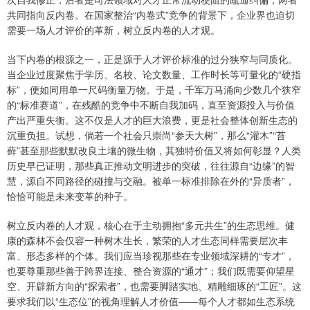
共同指向反内卷。在国家整治“内卷式”竞争的背景下，企业界也迫切
需要一场人才评价的革新，树立反内卷的人才观。
当下内卷的根源之一，正是源于人才评价标准的过分狭窄与同质化。
当企业过度聚焦于学历、名校、论文数量、工作时长等可量化的“硬指
标”，便如同用单一尺码衡量万物。于是，千军万马涌向少数几个狭窄
的“标准赛道”，在残酷的竞争中不断自我加码，直至资源投入与价值
产出严重失衡。这不仅是人才的巨大浪费，更是社会整体创新生态的
沉重负担。试想，倘若一个社会只崇尚“参天大树”，那么“灌木”“苔
藓”甚至那些默默改良土壤的微生物，其独特价值又将如何彰显？人类
历史早已证明，那些真正推动文明进步的突破，往往源自“边缘”的智
慧，源自不同路径的碰撞与交融。被单一标准排除在外的“异质者”，
恰恰可能是未来变革的种子。
树立反内卷的人才观，核心在于主动拥抱“多元共生”的生态思维。健
康的森林不会仅容一种树木生长，繁荣的人才生态同样需要层次丰
富、形态多样的个体。我们应当珍视那些在专业领域深耕的“专才”，
也要尊重那些善于跨界连接、整合资源的“通才”；我们既需要仰望星
空、开辟新方向的“探索者”，也需要脚踏实地、精雕细琢的“工匠”。这
要求我们以“生态位”的视角理解人才价值——每个人才都如生态系统