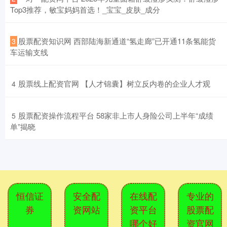
Top3推荐，敏宝妈妈首选！_宝宝_皮肤_成分
​股票配资知识网 西部陆海新通道“氢走廊”已开通11条氢能货
3
车运输支线
​股票线上配资官网 【人才锦囊】树立反内卷的企业人才观
4
​股票配资操作流程平台 58家非上市人身险公司上半年“成绩
5
单”揭晓
恒信证
安全配
在线配
专业的
券
资网站
资平台
股票配
哪个好
资官网