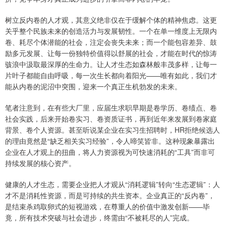
树立反内卷的人才观，其意义绝非仅在于缓解个体的精神焦虑。这更
关乎整个民族未来的创造活力与发展韧性。一个在单一维度上无限内
卷、耗尽个体潜能的社会，注定会丧失未来；而一个能包容差异、鼓
励多元发展、让每一份独特价值得以舒展的社会，才能在时代的惊涛
骇浪中汲取最深厚的生命力。让人才生态如森林般丰茂多样，让每一
片叶子都能自由呼吸，每一次生长都向着阳光——唯有如此，我们才
能从内卷的泥沼中突围，迎来一个真正生机勃发的未来。
笔者注意到，在有些大厂里，应届生求职早期是卷学历、卷绩点、卷
社会实践，后来开始卷实习、卷资质证书，再到近年来发展到卷家庭
背景、卷个人资源。甚至听说某企业在实习生招聘时，HR拒绝候选人
的理由竟然是“缺乏相关实习经验”，令人啼笑皆非。这种现象暴露出
企业在人才观上的扭曲，将人力资源视为可快速消耗的“工具”而非可
持续发展的核心资产。
健康的人才生态，需要企业把人才观从“消耗逻辑”转向“生态逻辑”：人
才不是消耗性资源，而是可持续的共生资本。企业真正的“反内卷”，
是结束杀鸡取卵式的短视游戏，在尊重人的价值中激发创新——毕
竟，所有技术突破与社会进步，终需由“不被耗尽的人”完成。