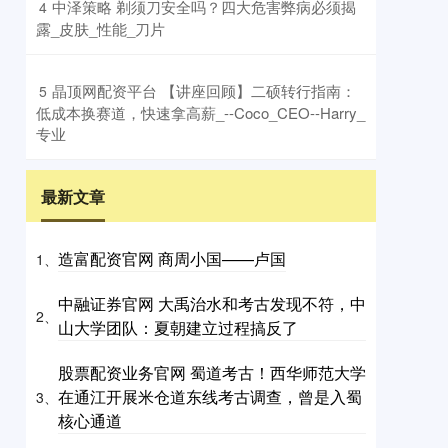
​中泽策略 剃须刀安全吗？四大危害弊病必须揭
4
露_皮肤_性能_刀片
​晶顶网配资平台 【讲座回顾】二硕转行指南：
5
低成本换赛道，快速拿高薪_--Coco_CEO--Harry_
专业
最新文章
造富配资官网 商周小国——卢国
1、
中融证券官网 大禹治水和考古发现不符，中
2、
山大学团队：夏朝建立过程搞反了
股票配资业务官网 蜀道考古！西华师范大学
在通江开展米仓道东线考古调查，曾是入蜀
3、
核心通道