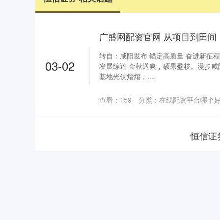
转自：咸阳发布 锚定高质量 奋进新征程
03-02
发展综述 金秋送爽，硕果盈枝。漫步
基地光伏熠熠，....
查看：
159
分类：
在线配资平台哪个
恒信证