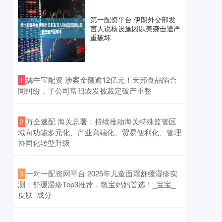
第一配资平台 伊朗外交部发
言人说核设施因以美袭击遭严
重破坏
​擒牛宝配资 涉案金额逾12亿元！天邦食品陷合
1
同纠纷，子公司富阳农发被裁定破产重整
​万全速配 海关总署：持续推动海关特殊监管区
2
域向功能多元化、产业高端化、贸易便利化、管理
协同化转型升级
​一对一配资网平台 2025年儿童面霜舒缓湿疹实
3
测：舒缓湿疹Top3推荐，敏宝妈妈首选！_宝宝_
皮肤_成分