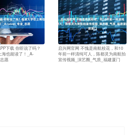
PP下载 你听说了吗？
启兴网官网 不愧是南航校花，和10
海也能读了！_A-
年前一样清纯可人，陈都灵为南航拍
_志愿
宣传视频_演艺圈_气质_福建厦门