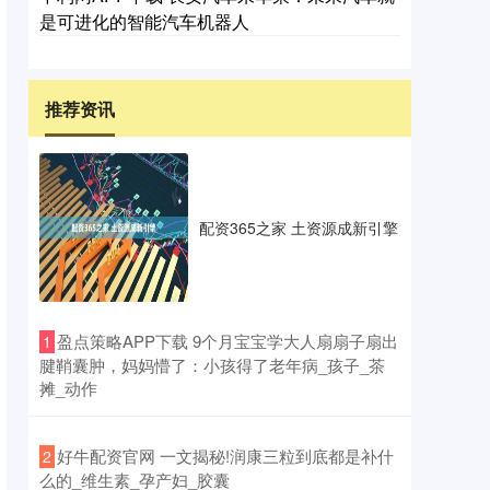
是可进化的智能汽车机器人
推荐资讯
配资365之家 土资源成新引擎
​盈点策略APP下载 9个月宝宝学大人扇扇子扇出
1
腱鞘囊肿，妈妈懵了：小孩得了老年病_孩子_茶
摊_动作
​好牛配资官网 一文揭秘!润康三粒到底都是补什
2
么的_维生素_孕产妇_胶囊