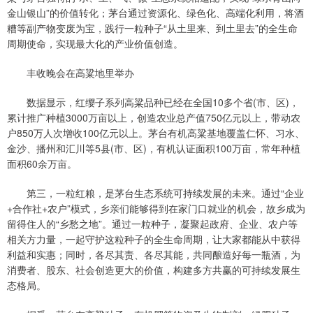
金山银山”的价值转化；茅台通过资源化、绿色化、高端化利用，将酒
糟等副产物变废为宝，践行一粒种子“从土里来、到土里去”的全生命
周期使命，实现最大化的产业价值创造。
丰收晚会在高粱地里举办
数据显示，红缨子系列高粱品种已经在全国10多个省(市、区)，
累计推广种植3000万亩以上，创造农业总产值750亿元以上，带动农
户850万人次增收100亿元以上。茅台有机高粱基地覆盖仁怀、习水、
金沙、播州和汇川等5县(市、区)，有机认证面积100万亩，常年种植
面积60余万亩。
第三，一粒红粮，是茅台生态系统可持续发展的未来。通过“企业
+合作社+农户”模式，乡亲们能够得到在家门口就业的机会，故乡成为
留得住人的“乡愁之地”。通过一粒种子，凝聚起政府、企业、农户等
相关方力量，一起守护这粒种子的全生命周期，让大家都能从中获得
利益和实惠；同时，各尽其责、各尽其能，共同酿造好每一瓶酒，为
消费者、股东、社会创造更大的价值，构建多方共赢的可持续发展生
态格局。