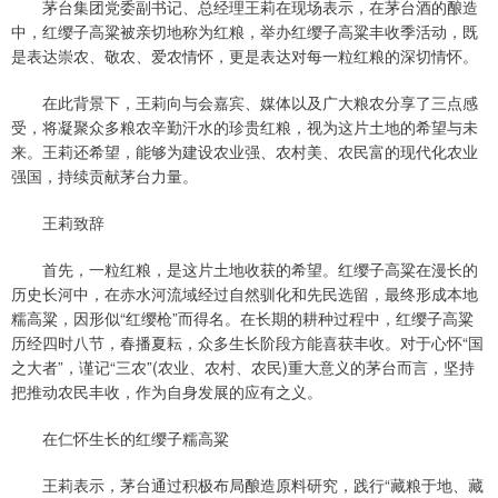
茅台集团党委副书记、总经理王莉在现场表示，在茅台酒的酿造
中，红缨子高粱被亲切地称为红粮，举办红缨子高粱丰收季活动，既
是表达崇农、敬农、爱农情怀，更是表达对每一粒红粮的深切情怀。
在此背景下，王莉向与会嘉宾、媒体以及广大粮农分享了三点感
受，将凝聚众多粮农辛勤汗水的珍贵红粮，视为这片土地的希望与未
来。王莉还希望，能够为建设农业强、农村美、农民富的现代化农业
强国，持续贡献茅台力量。
王莉致辞
首先，一粒红粮，是这片土地收获的希望。红缨子高粱在漫长的
历史长河中，在赤水河流域经过自然驯化和先民选留，最终形成本地
糯高粱，因形似“红缨枪”而得名。在长期的耕种过程中，红缨子高粱
历经四时八节，春播夏耘，众多生长阶段方能喜获丰收。对于心怀“国
之大者”，谨记“三农”(农业、农村、农民)重大意义的茅台而言，坚持
把推动农民丰收，作为自身发展的应有之义。
在仁怀生长的红缨子糯高粱
王莉表示，茅台通过积极布局酿造原料研究，践行“藏粮于地、藏