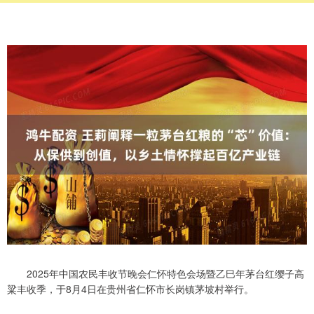
2025年中国农民丰收节晚会仁怀特色会场暨乙巳年茅台红缨子高
粱丰收季，于8月4日在贵州省仁怀市长岗镇茅坡村举行。