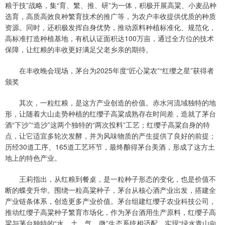
粮于技”战略，集“育、繁、推、研”为一体，积极开展高粱、小麦品种
选育，高质高效良种繁育技术的推广等，为农户丰收提供优质的种质
资源。同时，还积极发挥自身优势，推动原料种植标准化、规范化，
高标准打造种植基地，有机认证面积达100万亩，通过全方位的技术
保障，让红粮的丰收更好满足父老乡亲的期待。
在丰收晚会现场，茅台为2025年度“匠心粱农”“红缨之星”获得者
颁奖
其次，一粒红粮，是这方产业创造的价值。赤水河流域独特的地
形，让随着大山走势种植的红缨子高粱成熟存在时间差，造就了茅台
酒“下沙”“造沙”这两个独特的“两次投料”工艺；红缨子高粱自身的特
点，让它适宜多轮次发酵，并为风味物质的产生提供了良好的前提；
历经30道工序、165道工艺环节，最终酿得茅台美酒，形成了这方土
地上的特色产业。
王莉指出，从红粮到餐桌，是一粒种子形态的变化，也是价值不
断的蝶变升华。围绕一粒高粱种子，茅台从核心酒产业出发，搭建全
产业链条体系，创造更多产业价值。茅台组建红缨子农业科技公司，
推动红缨子高粱种子繁育市场化，作为茅台酒用生产原料，红缨子高
粱与茅台独特的“水、土、气、微”生态系统相适配，实现“绿水青山向