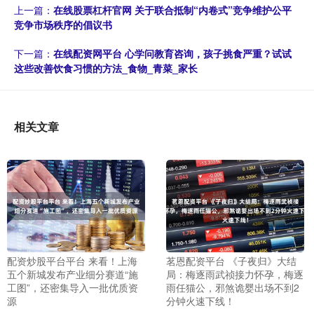
上一篇：
在线股票杠杆官网 关于联合抵制“内卷式”竞争维护公平
竞争市场秩序的倡议书
下一篇：
在线配资网平台 心学问教育咨询，孩子挑食严重？试试
这些改善饮食习惯的方法_食物_青菜_家长
相关文章
配资炒股平台平台 来看！上海
茗恩配资平台 《子夜归》大结
五个新城发布产业细分赛道“施
局：梅逐雨武祯接力怀孕，梅逐
工图”，还密集导入一批优质资
雨任猫公，邪煞诡婴出场不到2
源
分钟火速下线！