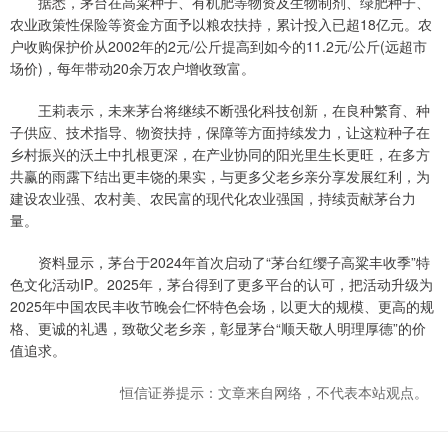
据悉，茅台在高粱种子、有机肥等物资及生物制剂、绿肥种子、
农业政策性保险等资金方面予以粮农扶持，累计投入已超18亿元。农
户收购保护价从2002年的2元/公斤提高到如今的11.2元/公斤(远超市
场价)，每年带动20余万农户增收致富。
王莉表示，未来茅台将继续不断强化科技创新，在良种繁育、种
子供应、技术指导、物资扶持，保障等方面持续发力，让这粒种子在
乡村振兴的沃土中扎根更深，在产业协同的阳光里生长更旺，在多方
共赢的雨露下结出更丰饶的果实，与更多父老乡亲分享发展红利，为
建设农业强、农村美、农民富的现代化农业强国，持续贡献茅台力
量。
资料显示，茅台于2024年首次启动了“茅台红缨子高粱丰收季”特
色文化活动IP。2025年，茅台得到了更多平台的认可，把活动升级为
2025年中国农民丰收节晚会仁怀特色会场，以更大的规模、更高的规
格、更诚的礼遇，致敬父老乡亲，彰显茅台“顺天敬人明理厚德”的价
值追求。
恒信证券提示：文章来自网络，不代表本站观点。