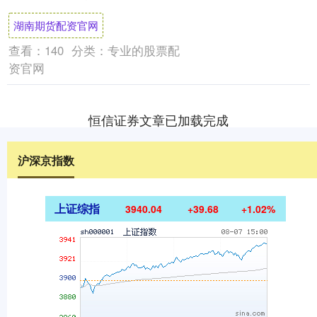
新高；环比由降转升，上涨0.....
湖南期货配资官网
查看：
140
分类：
专业的股票配
资官网
恒信证券文章已加载完成
沪深京指数
上证综指
3940.04
+39.68
+1.02%