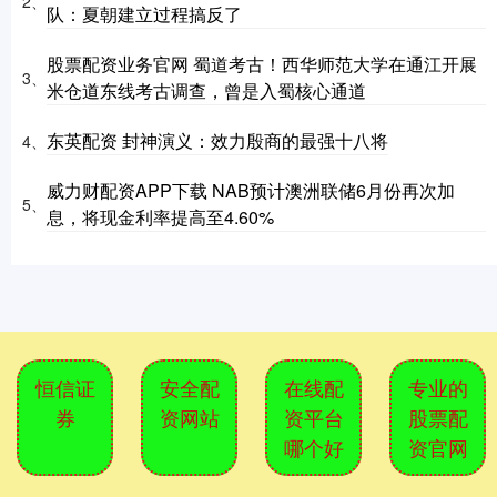
2、
队：夏朝建立过程搞反了
股票配资业务官网 蜀道考古！西华师范大学在通江开展
3、
米仓道东线考古调查，曾是入蜀核心通道
东英配资 封神演义：效力殷商的最强十八将
4、
威力财配资APP下载 NAB预计澳洲联储6月份再次加
5、
息，将现金利率提高至4.60%
恒信证
安全配
在线配
专业的
券
资网站
资平台
股票配
哪个好
资官网