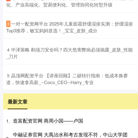
化、产业高端化、贸易便利化、管理协同化转型升级
​一对一配资网平台 2025年儿童面霜舒缓湿疹实测：舒缓湿疹
3
Top3推荐，敏宝妈妈首选！_宝宝_皮肤_成分
​中泽策略 剃须刀安全吗？四大危害弊病必须揭露_皮肤_性能
4
_刀片
​晶顶网配资平台 【讲座回顾】二硕转行指南：低成本换赛
5
道，快速拿高薪_--Coco_CEO--Harry_专业
最新文章
造富配资官网 商周小国——卢国
1、
中融证券官网 大禹治水和考古发现不符，中山大学团